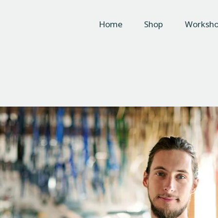
Home
Home
Shop
Worksh
Shop
G & G Cycle Centre
Bike Shop, Sales & Servicing
Workshop
About Us
Contacts