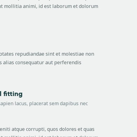
nt mollitia animi, id est laborum et dolorum
uptates repudiandae sint et molestiae non
s alias consequatur aut perferendis
 fitting
apien lacus, placerat sem dapibus nec
niti atque corrupti, quos dolores et quas