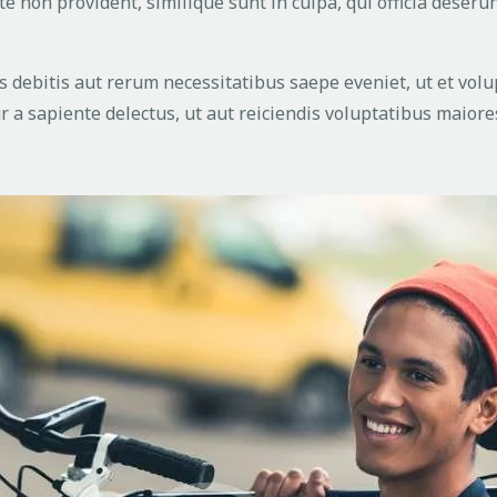
te non provident, similique sunt in culpa, qui officia deseru
 debitis aut rerum necessitatibus saepe eveniet, ut et vol
 a sapiente delectus, ut aut reiciendis voluptatibus maiore