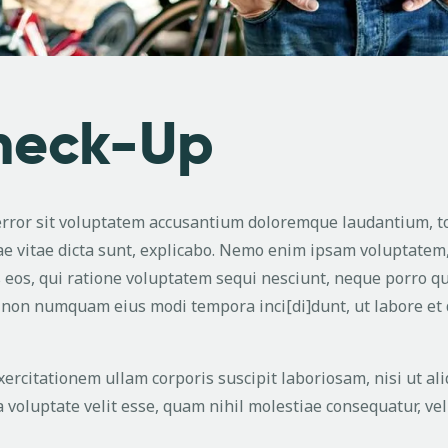
Check-Up
 error sit voluptatem accusantium doloremque laudantium, t
tae vitae dicta sunt, explicabo. Nemo enim ipsam voluptatem,
 eos, qui ratione voluptatem sequi nesciunt, neque porro q
uia non numquam eius modi tempora inci[di]dunt, ut labore 
rcitationem ullam corporis suscipit laboriosam, nisi ut a
 voluptate velit esse, quam nihil molestiae consequatur, vel