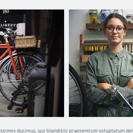
issimos ducimus, qui blanditiis praesentium voluptatum dele