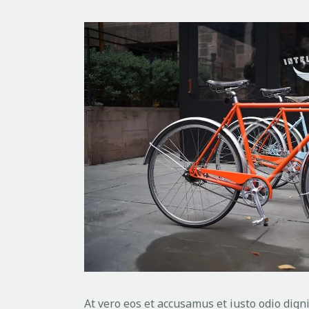
At vero eos et accusamus et iusto odio dign