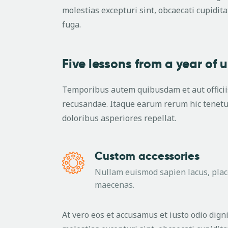
molestias excepturi sint, obcaecati cupidita
fuga.
Five lessons from a year of 
Temporibus autem quibusdam et aut officiis
recusandae. Itaque earum rerum hic tenetur
doloribus asperiores repellat.
Custom accessories
Nullam euismod sapien lacus, pla
maecenas.
At vero eos et accusamus et iusto odio dign