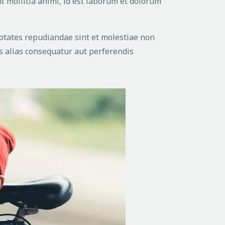
nt mollitia animi, id est laborum et dolorum
uptates repudiandae sint et molestiae non
s alias consequatur aut perferendis