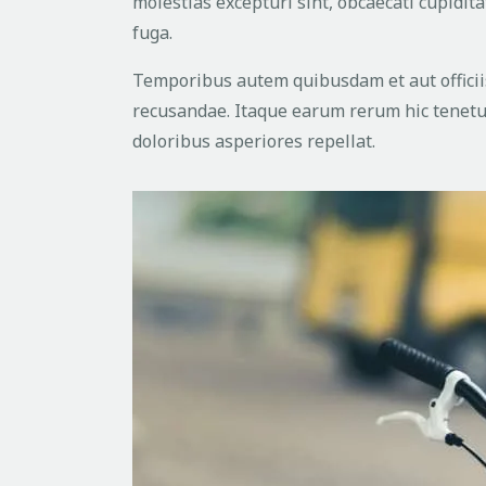
molestias excepturi sint, obcaecati cupidita
fuga.
Temporibus autem quibusdam et aut officiis
recusandae. Itaque earum rerum hic tenetur
doloribus asperiores repellat.