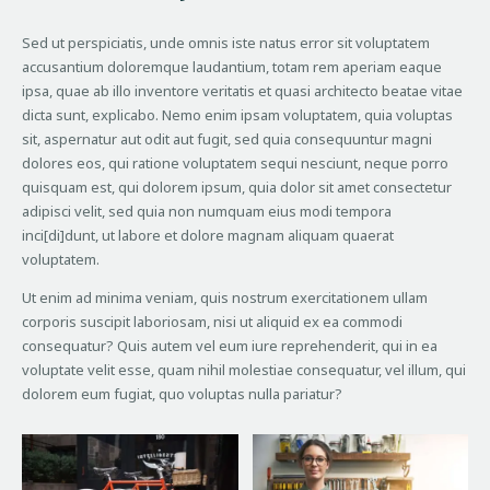
Sed ut perspiciatis, unde omnis iste natus error sit voluptatem
accusantium doloremque laudantium, totam rem aperiam eaque
ipsa, quae ab illo inventore veritatis et quasi architecto beatae vitae
dicta sunt, explicabo. Nemo enim ipsam voluptatem, quia voluptas
sit, aspernatur aut odit aut fugit, sed quia consequuntur magni
dolores eos, qui ratione voluptatem sequi nesciunt, neque porro
quisquam est, qui dolorem ipsum, quia dolor sit amet consectetur
adipisci velit, sed quia non numquam eius modi tempora
inci[di]dunt, ut labore et dolore magnam aliquam quaerat
voluptatem.
Ut enim ad minima veniam, quis nostrum exercitationem ullam
corporis suscipit laboriosam, nisi ut aliquid ex ea commodi
consequatur? Quis autem vel eum iure reprehenderit, qui in ea
voluptate velit esse, quam nihil molestiae consequatur, vel illum, qui
dolorem eum fugiat, quo voluptas nulla pariatur?