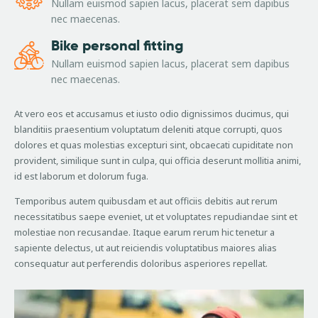
Nullam euismod sapien lacus, placerat sem dapibus
nec maecenas.
Bike personal fitting
Nullam euismod sapien lacus, placerat sem dapibus
nec maecenas.
At vero eos et accusamus et iusto odio dignissimos ducimus, qui
blanditiis praesentium voluptatum deleniti atque corrupti, quos
dolores et quas molestias excepturi sint, obcaecati cupiditate non
provident, similique sunt in culpa, qui officia deserunt mollitia animi,
id est laborum et dolorum fuga.
Temporibus autem quibusdam et aut officiis debitis aut rerum
necessitatibus saepe eveniet, ut et voluptates repudiandae sint et
molestiae non recusandae. Itaque earum rerum hic tenetur a
sapiente delectus, ut aut reiciendis voluptatibus maiores alias
consequatur aut perferendis doloribus asperiores repellat.