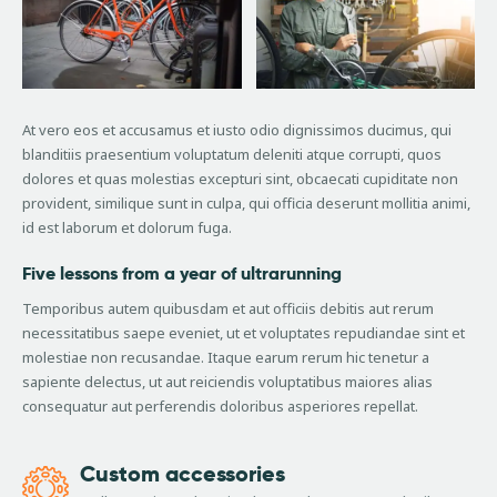
At vero eos et accusamus et iusto odio dignissimos ducimus, qui
blanditiis praesentium voluptatum deleniti atque corrupti, quos
dolores et quas molestias excepturi sint, obcaecati cupiditate non
provident, similique sunt in culpa, qui officia deserunt mollitia animi,
id est laborum et dolorum fuga.
Five lessons from a year of ultrarunning
Temporibus autem quibusdam et aut officiis debitis aut rerum
necessitatibus saepe eveniet, ut et voluptates repudiandae sint et
molestiae non recusandae. Itaque earum rerum hic tenetur a
sapiente delectus, ut aut reiciendis voluptatibus maiores alias
consequatur aut perferendis doloribus asperiores repellat.
Custom accessories