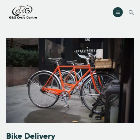
Searc
G & G Cycle Centre
Bike Shop, Sales & Servicing
Home
Shop
Workshop
About Us
Contacts
Search
facebook
instagramm
Bike Delivery